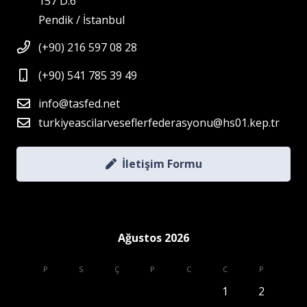
157 D:6
Pendik / İstanbul
(+90) 216 597 08 28
(+90) 541 785 39 49
info@tasfed.net
turkiyeascilarveseflerfederasyonu@hs01.kep.tr
İletişim Formu
Ağustos 2026
P
S
Ç
P
C
C
P
1
2