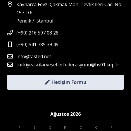
Kaynarca Fevzi Çakmak Mah. Tevfik İleri Cad. No:
157 D:6
Pendik / İstanbul
(+90) 216 597 08 28
(+90) 541 785 39 49
info@tasfed.net
turkiyeascilarveseflerfederasyonu@hs01.kep.tr
İletişim Formu
Ağustos 2026
P
S
Ç
P
C
C
P