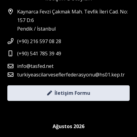
Kaynarca Fevzi Çakmak Mah. Tevfik İleri Cad. No:
157 D:6
Pendik / İstanbul
(+90) 216 597 08 28
(+90) 541 785 39 49
info@tasfed.net
turkiyeascilarveseflerfederasyonu@hs01.kep.tr
İletişim Formu
Ağustos 2026