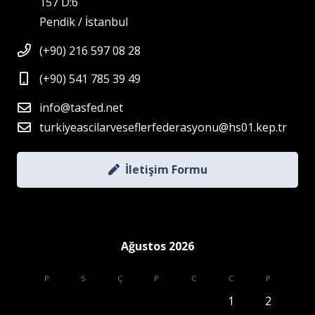
157 D:6
Pendik / İstanbul
(+90) 216 597 08 28
(+90) 541 785 39 49
info@tasfed.net
turkiyeascilarveseflerfederasyonu@hs01.kep.tr
İletişim Formu
Ağustos 2026
P
S
Ç
P
C
C
P
1
2