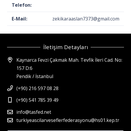
Telefon:
E-Mail:
zekikaraaslan7373@gmail.com
İletişim Detayları
Kaynarca Fevzi Çakmak Mah. Tevfik İleri Cad. No:
157 D:6
Pendik / İstanbul
(+90) 216 597 08 28
(+90) 541 785 39 49
info@tasfed.net
turkiyeascilarveseflerfederasyonu@hs01.kep.tr