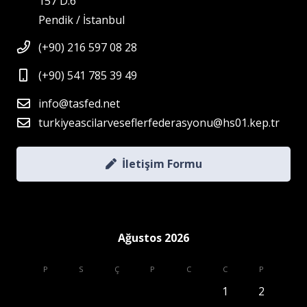
157 D:6
Pendik / İstanbul
(+90) 216 597 08 28
(+90) 541 785 39 49
info@tasfed.net
turkiyeascilarveseflerfederasyonu@hs01.kep.tr
İletişim Formu
Ağustos 2026
P
S
Ç
P
C
C
P
1
2