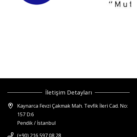
İletişim Detayları
Kaynarca Fevzi Çakmak Mah. Tevfik İleri Cad. No:
157 D:6
Pendik / İstanbul
(+90) 216 597 08 28