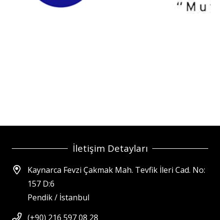
İletişim Detayları
Kaynarca Fevzi Çakmak Mah. Tevfik İleri Cad. No:
157 D:6
Pendik / İstanbul
(+90) 216 597 08 28