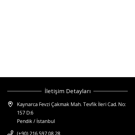
İletişim Detayları
Kaynarca Fevzi Çakmak Mah. Tevfik İleri Cad. No:
157 D:6
Pendik / İstanbul
(+90) 216 597 08 28