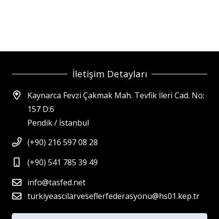
İletişim Detayları
Kaynarca Fevzi Çakmak Mah. Tevfik İleri Cad. No:
157 D:6
Pendik / İstanbul
(+90) 216 597 08 28
(+90) 541 785 39 49
info@tasfed.net
turkiyeascilarveseflerfederasyonu@hs01.kep.tr