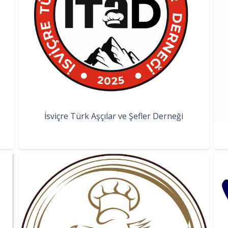
İsviçre Türk Aşçılar ve Şefler Derneği