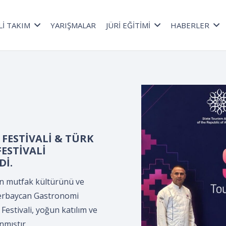
Lİ TAKIM
YARIŞMALAR
JÜRİ EĞİTİMİ
HABERLER
a düzenlenen *Kepçe
lama Programı*,
ültür Merkezi’nde,
ler Derneği
.
n *Kepçe Devir Teslim ve
leyman Demirel Kültür
ciler Derneği tarafından