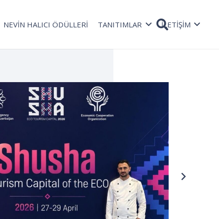
NEVİN HALICI ÖDÜLLERİ
TANITIMLAR
İLETİŞİM
TAŞ
Rad
08 Oc
bekli