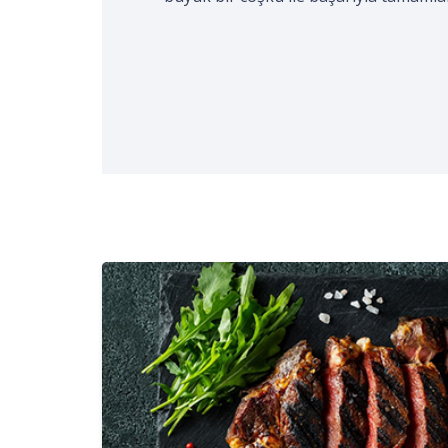
gerçekleştirildi. Kocaeli Aşçılar ve Tur
işaretli…