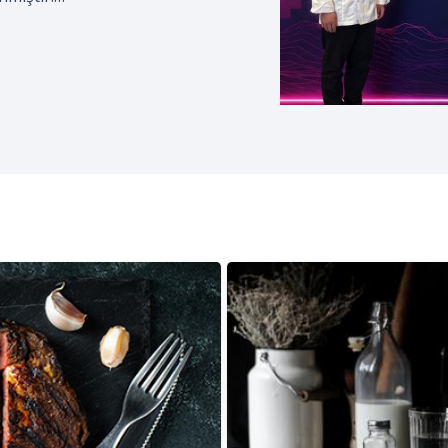
izmciler Derneği; coğrafi