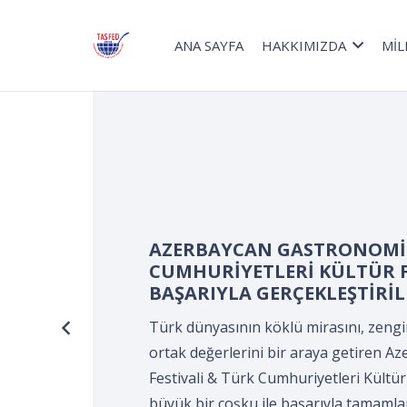
ANA SAYFA
HAKKIMIZDA
MİL
Turizm Haftası kapsamınd
Devir Teslim ve Önlük Bağ
Kocaeli Süleyman Demirel K
KOCAELİ Aşçılar ve Turizmci
tarafından gerçekleştirildi
Turizm Haftası kapsamında düzenlene
Önlük Bağlama Programı*, Kocaeli Sü
Merkezi’nde, Kocaeli Aşçılar ve Turizm