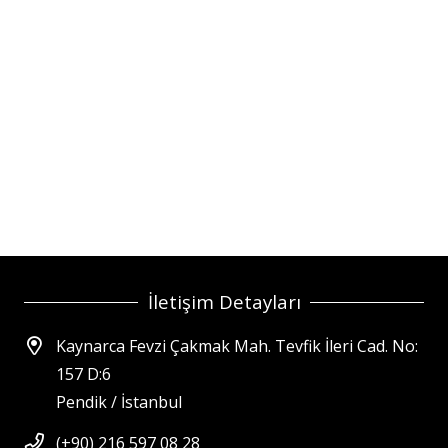
İletişim Detayları
Kaynarca Fevzi Çakmak Mah. Tevfik İleri Cad. No:
157 D:6
Pendik / İstanbul
(+90) 216 597 08 28