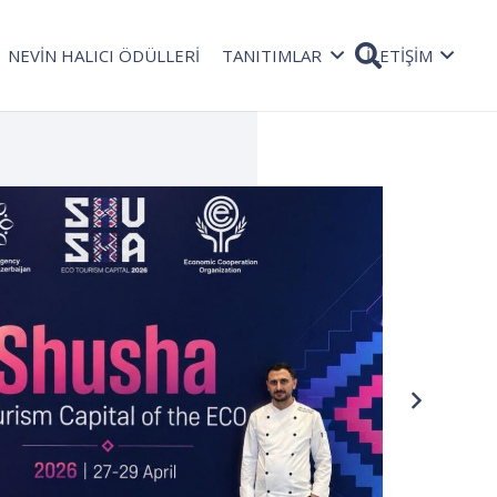
NEVİN HALICI ÖDÜLLERİ
TANITIMLAR
İLETİŞİM
TAŞ
Rad
08 Oc
bekli