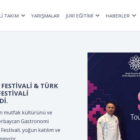
Lİ TAKIM
YARIŞMALAR
JÜRİ EĞİTİMİ
HABERLER
a düzenlenen *Kepçe
lama Programı*,
ültür Merkezi’nde,
ler Derneği
.
n *Kepçe Devir Teslim ve
leyman Demirel Kültür
ciler Derneği tarafından