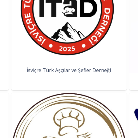
İsviçre Türk Aşçılar ve Şefler Derneği