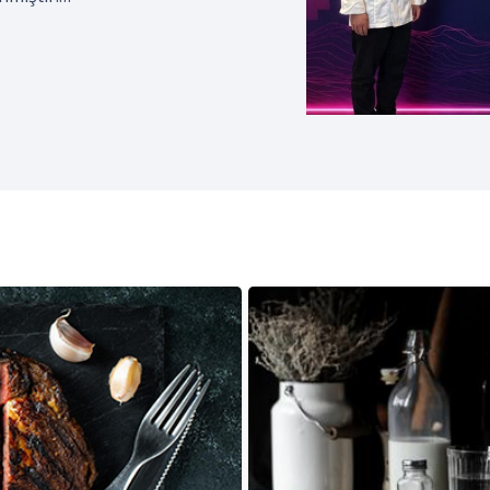
izmciler Derneği; coğrafi