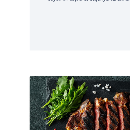
gerçekleştirildi. Kocaeli Aşçılar ve Tur
işaretli…