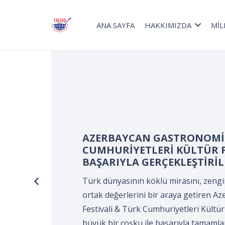
ANA SAYFA
HAKKIMIZDA
MİL
Turizm Haftası kapsamınd
Devir Teslim ve Önlük Bağ
Kocaeli Süleyman Demirel K
KOCAELİ Aşçılar ve Turizmci
tarafından gerçekleştirildi
Turizm Haftası kapsamında düzenlene
Önlük Bağlama Programı*, Kocaeli Sü
Merkezi’nde, Kocaeli Aşçılar ve Turizm