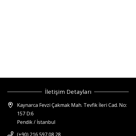
İletişim Detayları
Kaynarca Fevzi Çakmak Mah. Tevfik İleri Cad. No:
157 D:6
Pendik / İstanbul
(+90) 216 597 08 28