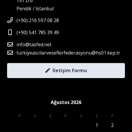
157 D:6
Pendik / İstanbul
(+90) 216 597 08 28
(+90) 541 785 39 49
info@tasfed.net
turkiyeascilarveseflerfederasyonu@hs01.kep.tr
İletişim Formu
Ağustos 2026
P
S
Ç
P
C
C
P
1
2