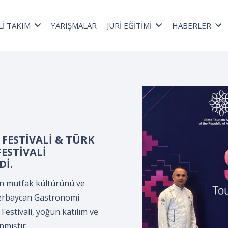
Lİ TAKIM
YARIŞMALAR
JÜRİ EĞİTİMİ
HABERLER
a düzenlenen *Kepçe
lama Programı*,
ültür Merkezi’nde,
ler Derneği
.
n *Kepçe Devir Teslim ve
leyman Demirel Kültür
ciler Derneği tarafından