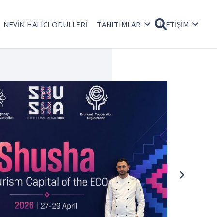
NEVİN HALICI ÖDÜLLERİ
TANITIMLAR
İLETİŞİM
TAŞ
Rad
08 Oc
bekli