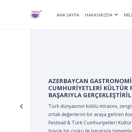
ANA SAYFA
HAKKIMIZDA
MİL
Turizm Haftası kapsamınd
Devir Teslim ve Önlük Bağ
Kocaeli Süleyman Demirel K
KOCAELİ Aşçılar ve Turizmci
tarafından gerçekleştirildi
Turizm Haftası kapsamında düzenlene
Önlük Bağlama Programı*, Kocaeli Sü
Merkezi’nde, Kocaeli Aşçılar ve Turizm