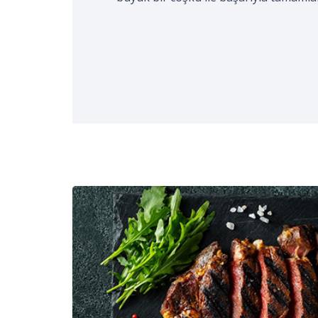
gerçekleştirildi. Kocaeli Aşçılar ve Tur
işaretli…