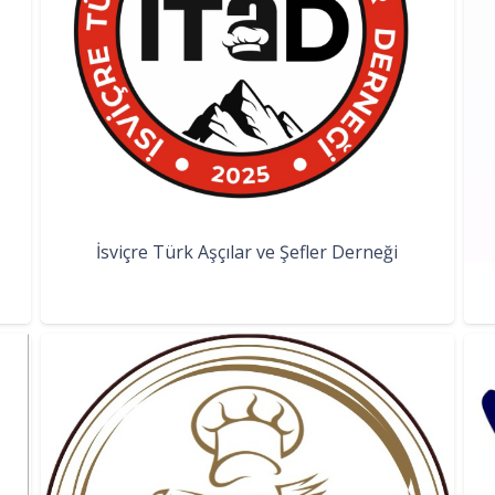
İsviçre Türk Aşçılar ve Şefler Derneği