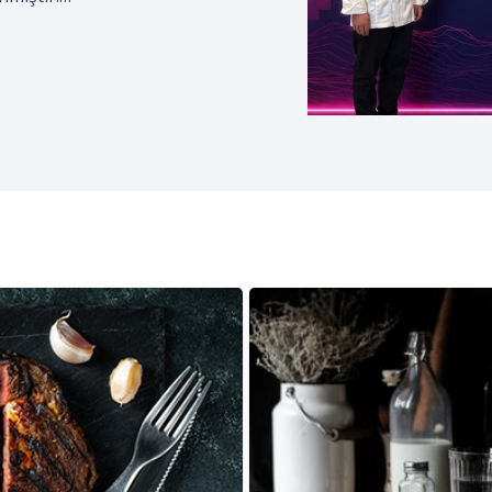
izmciler Derneği; coğrafi