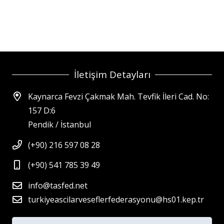
İletişim Detayları
Kaynarca Fevzi Çakmak Mah. Tevfik İleri Cad. No:
157 D:6
Pendik / İstanbul
(+90) 216 597 08 28
(+90) 541 785 39 49
info@tasfed.net
turkiyeascilarveseflerfederasyonu@hs01.kep.tr