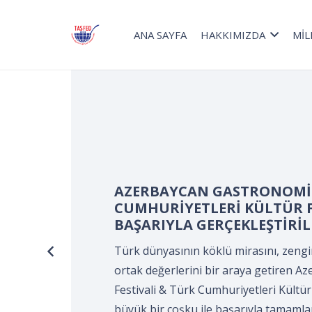
ANA SAYFA
HAKKIMIZDA
MİL
Turizm Haftası kapsamınd
Devir Teslim ve Önlük Bağ
Kocaeli Süleyman Demirel K
KOCAELİ Aşçılar ve Turizmci
tarafından gerçekleştirildi
Turizm Haftası kapsamında düzenlene
Önlük Bağlama Programı*, Kocaeli Sü
Merkezi’nde, Kocaeli Aşçılar ve Turizm