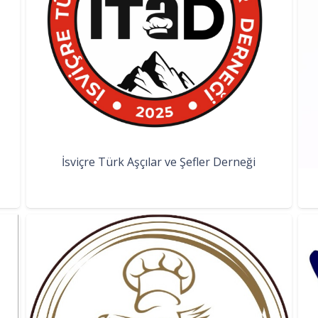
İsviçre Türk Aşçılar ve Şefler Derneği