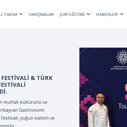
Lİ TAKIM
YARIŞMALAR
JÜRİ EĞİTİMİ
HABERLER
a düzenlenen *Kepçe
lama Programı*,
ültür Merkezi’nde,
ler Derneği
.
n *Kepçe Devir Teslim ve
leyman Demirel Kültür
ciler Derneği tarafından