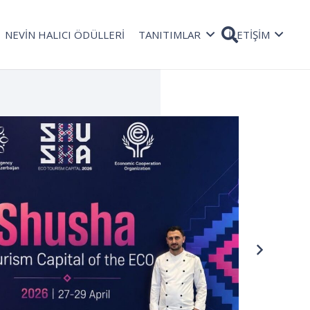
NEVİN HALICI ÖDÜLLERİ
TANITIMLAR
İLETİŞİM
TAŞ
Rad
08 Oc
bekli