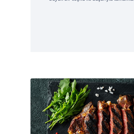
gerçekleştirildi. Kocaeli Aşçılar ve Tur
işaretli…