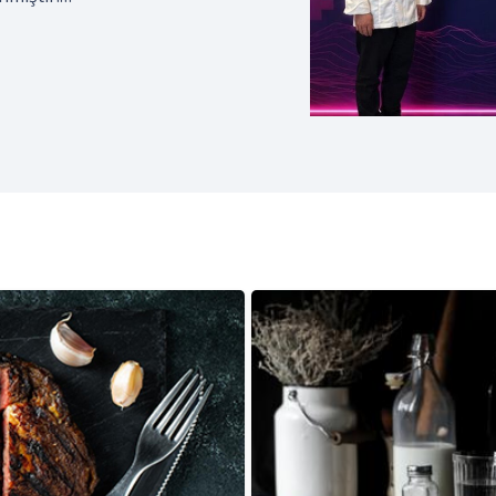
izmciler Derneği; coğrafi