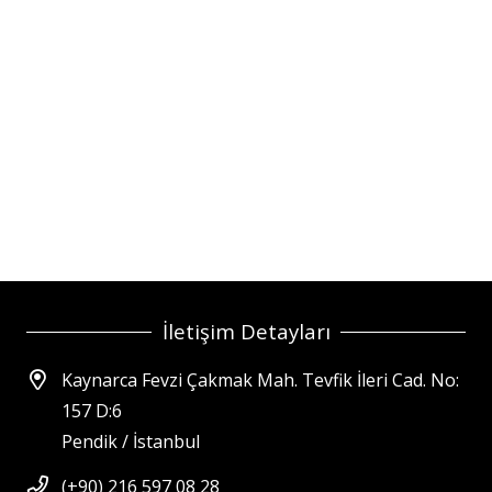
İletişim Detayları
Kaynarca Fevzi Çakmak Mah. Tevfik İleri Cad. No:
157 D:6
Pendik / İstanbul
(+90) 216 597 08 28