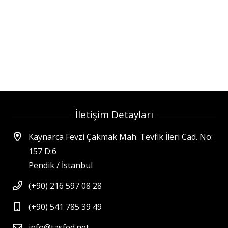
İletişim Detayları
Kaynarca Fevzi Çakmak Mah. Tevfik İleri Cad. No:
157 D:6
Pendik / İstanbul
(+90) 216 597 08 28
(+90) 541 785 39 49
info@tasfed.net