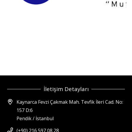
İletişim Detayları
Kaynarca Fevzi Çakmak Mah. Tevfik İleri Cad. No:
157 D:6
Pendik / İstanbul
(+90) 216 597 08 28