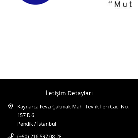
İletişim Detayları
Kaynarca Fevzi Çakmak Mah. Tevfik İleri Cad. No:
157 D:6
Pendik / İstanbul
(+90) 216 597 08 28