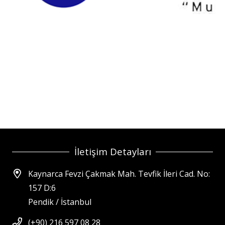
İletişim Detayları
Kaynarca Fevzi Çakmak Mah. Tevfik İleri Cad. No:
157 D:6
Pendik / İstanbul
(+90) 216 597 08 28