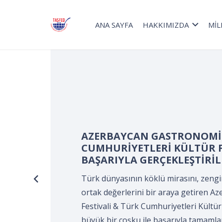
ANA SAYFA
HAKKIMIZDA
MİL
Turizm Haftası kapsamınd
Devir Teslim ve Önlük Bağ
Kocaeli Süleyman Demirel K
KOCAELİ Aşçılar ve Turizmci
tarafından gerçekleştirildi
Turizm Haftası kapsamında düzenlene
Önlük Bağlama Programı*, Kocaeli Sü
Merkezi’nde, Kocaeli Aşçılar ve Turizm