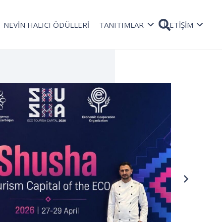
NEVİN HALICI ÖDÜLLERİ
TANITIMLAR
İLETİŞİM
TAŞ
Rad
08 Oc
bekli