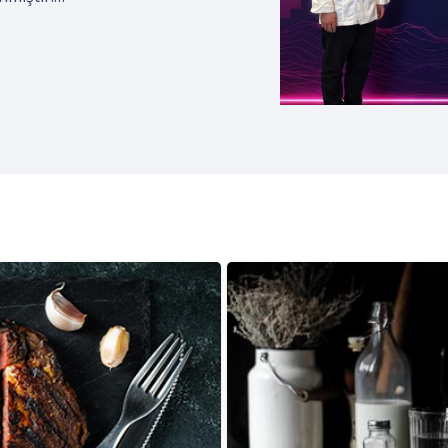
izmciler Derneği; coğrafi