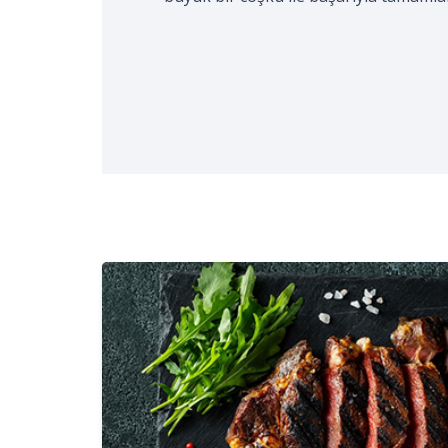
gerçekleştirildi. Kocaeli Aşçılar ve Tur
işaretli…