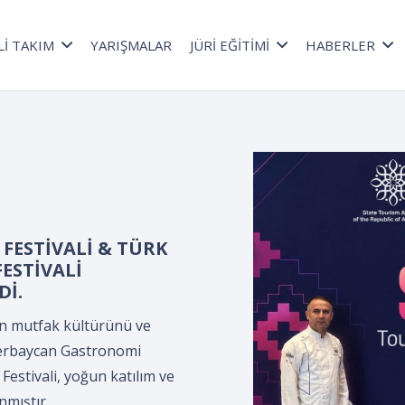
Lİ TAKIM
YARIŞMALAR
JÜRİ EĞİTİMİ
HABERLER
a düzenlenen *Kepçe
lama Programı*,
ültür Merkezi’nde,
ler Derneği
.
n *Kepçe Devir Teslim ve
leyman Demirel Kültür
ciler Derneği tarafından