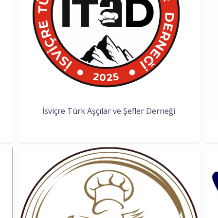
İsviçre Türk Aşçılar ve Şefler Derneği