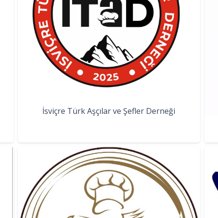
İsviçre Türk Aşçılar ve Şefler Derneği