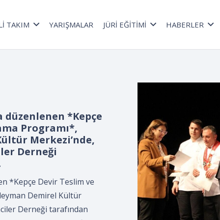
Lİ TAKIM
YARIŞMALAR
JÜRİ EĞİTİMİ
HABERLER
a düzenlenen *Kepçe
lama Programı*,
ültür Merkezi’nde,
ler Derneği
.
n *Kepçe Devir Teslim ve
leyman Demirel Kültür
ciler Derneği tarafından