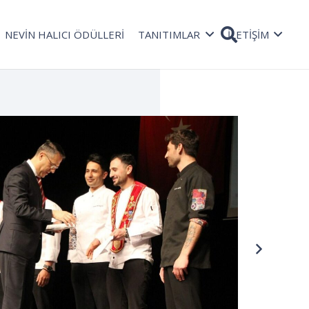
NEVİN HALICI ÖDÜLLERİ
TANITIMLAR
İLETİŞİM
TAŞ
Rad
08 Oc
bekli