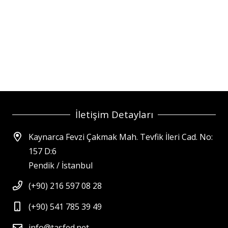
İletişim Detayları
Kaynarca Fevzi Çakmak Mah. Tevfik İleri Cad. No:
157 D:6
Pendik / İstanbul
(+90) 216 597 08 28
(+90) 541 785 39 49
info@tasfed.net