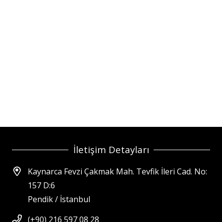
İletişim Detayları
Kaynarca Fevzi Çakmak Mah. Tevfik İleri Cad. No:
157 D:6
Pendik / İstanbul
(+90) 216 597 08 28