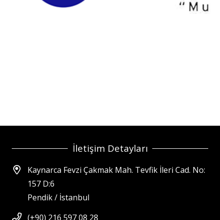
İletişim Detayları
Kaynarca Fevzi Çakmak Mah. Tevfik İleri Cad. No:
157 D:6
Pendik / İstanbul
(+90) 216 597 08 28