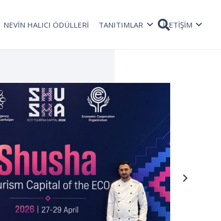
NEVİN HALICI ÖDÜLLERİ
TANITIMLAR
İLETİŞİM
TAŞ
Rad
08 Oc
bekli