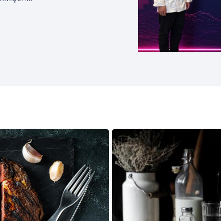
izmciler Derneği; coğrafi