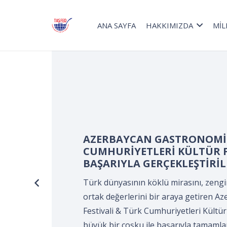
ANA SAYFA
HAKKIMIZDA
MİL
Turizm Haftası kapsamınd
Devir Teslim ve Önlük Bağ
Kocaeli Süleyman Demirel K
KOCAELİ Aşçılar ve Turizmci
tarafından gerçekleştirildi
Turizm Haftası kapsamında düzenlene
Önlük Bağlama Programı*, Kocaeli Sü
Merkezi’nde, Kocaeli Aşçılar ve Turizm