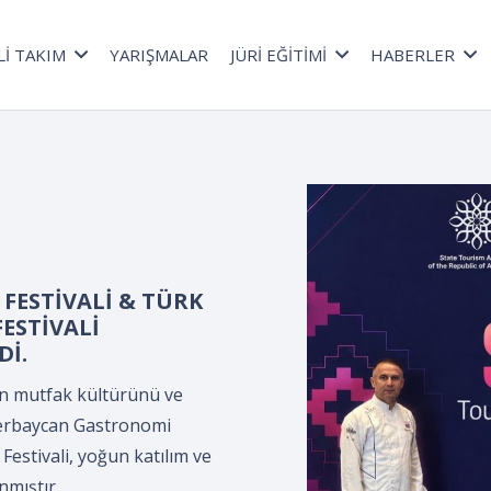
Lİ TAKIM
YARIŞMALAR
JÜRİ EĞİTİMİ
HABERLER
a düzenlenen *Kepçe
lama Programı*,
ültür Merkezi’nde,
ler Derneği
.
n *Kepçe Devir Teslim ve
leyman Demirel Kültür
ciler Derneği tarafından