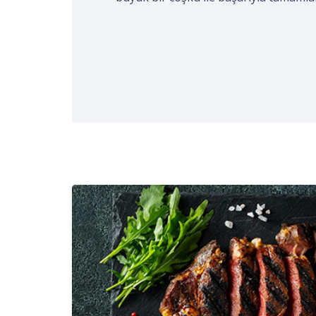
gerçekleştirildi. Kocaeli Aşçılar ve Tur
işaretli…