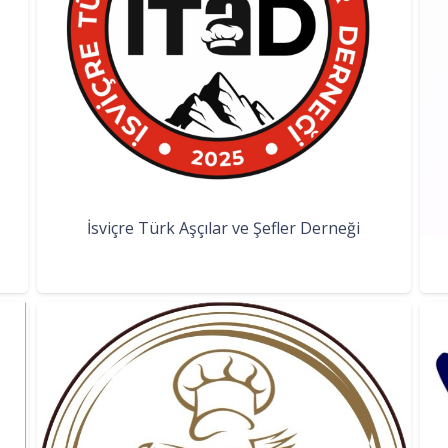
İsviçre Türk Aşçılar ve Şefler Derneği