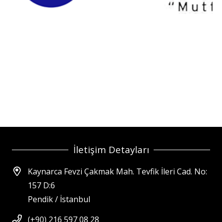
İletişim Detayları
Kaynarca Fevzi Çakmak Mah. Tevfik İleri Cad. No:
157 D:6
Pendik / İstanbul
(+90) 216 597 08 28