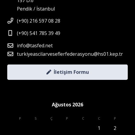
157 D:6
Pendik / İstanbul
(+90) 216 597 08 28
(+90) 541 785 39 49
info@tasfed.net
turkiyeascilarveseflerfederasyonu@hs01.kep.tr
İletişim Formu
Ağustos 2026
P
S
Ç
P
C
C
P
1
2