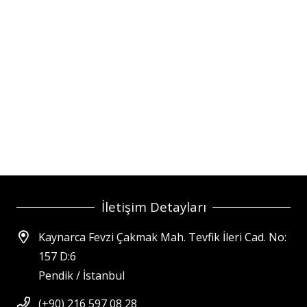
İletişim Detayları
Kaynarca Fevzi Çakmak Mah. Tevfik İleri Cad. No:
157 D:6
Pendik / İstanbul
(+90) 216 597 08 28