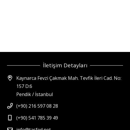
İletişim Detayları
Kaynarca Fevzi Çakmak Mah. Tevfik İleri Cad. No:
157 D:6
Pendik / İstanbul
(+90) 216 597 08 28
(+90) 541 785 39 49
info@tasfed.net