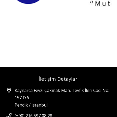
İletişim Detayları
Kaynarca Fevzi Çakmak Mah. Tevfik İleri Cad. No:
157 D:6
Pendik / İstanbul
(+90) 216 597 08 28