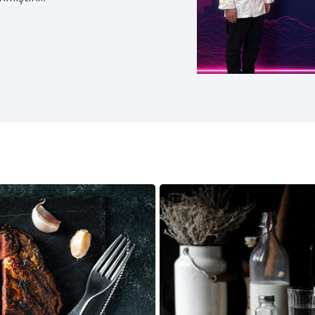
izmciler Derneği; coğrafi