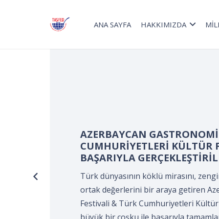
ANA SAYFA
HAKKIMIZDA
MİL
Turizm Haftası kapsamınd
Devir Teslim ve Önlük Bağ
Kocaeli Süleyman Demirel K
KOCAELİ Aşçılar ve Turizmci
tarafından gerçekleştirildi
Turizm Haftası kapsamında düzenlene
Önlük Bağlama Programı*, Kocaeli Sü
Merkezi’nde, Kocaeli Aşçılar ve Turizm