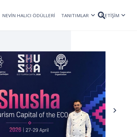
NEVİN HALICI ÖDÜLLERİ
TANITIMLAR
İLETİŞİM
TAŞ
Rad
08 Oc
bekli