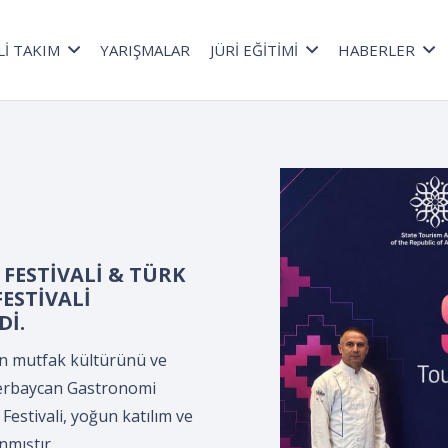
Lİ TAKIM
YARIŞMALAR
JÜRİ EĞİTİMİ
HABERLER
a düzenlenen *Kepçe
lama Programı*,
ültür Merkezi’nde,
ler Derneği
.
n *Kepçe Devir Teslim ve
leyman Demirel Kültür
ciler Derneği tarafından