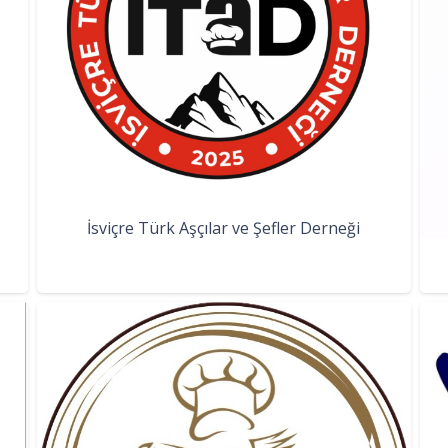
İsviçre Türk Aşçılar ve Şefler Derneği