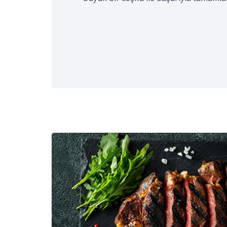
gerçekleştirildi. Kocaeli Aşçılar ve Tur
işaretli…