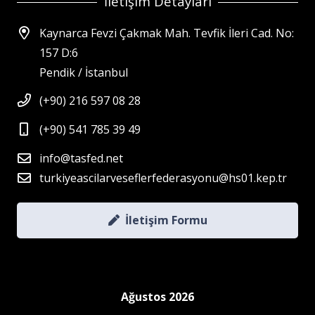
İletişim Detayları
Kaynarca Fevzi Çakmak Mah. Tevfik İleri Cad. No:
157 D:6
Pendik / İstanbul
(+90) 216 597 08 28
(+90) 541 785 39 49
info@tasfed.net
turkiyeascilarveseflerfederasyonu@hs01.kep.tr
İletişim Formu
Ağustos 2026