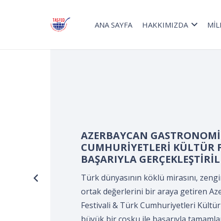
ANA SAYFA
HAKKIMIZDA
MİL
Turizm Haftası kapsamınd
Devir Teslim ve Önlük Bağ
Kocaeli Süleyman Demirel K
KOCAELİ Aşçılar ve Turizmci
tarafından gerçekleştirildi
Turizm Haftası kapsamında düzenlene
Önlük Bağlama Programı*, Kocaeli Sü
Merkezi’nde, Kocaeli Aşçılar ve Turizm