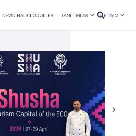
NEVİN HALICI ÖDÜLLERİ
TANITIMLAR
İLETİŞİM
TAŞ
Rad
08 Oc
bekli