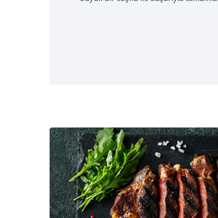
gerçekleştirildi. Kocaeli Aşçılar ve Tur
işaretli…