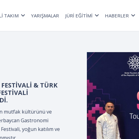
Lİ TAKIM
YARIŞMALAR
JÜRİ EĞİTİMİ
HABERLER
a düzenlenen *Kepçe
lama Programı*,
ültür Merkezi’nde,
ler Derneği
.
n *Kepçe Devir Teslim ve
leyman Demirel Kültür
ciler Derneği tarafından