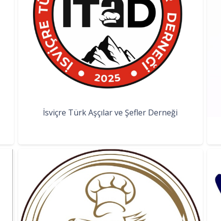
İsviçre Türk Aşçılar ve Şefler Derneği