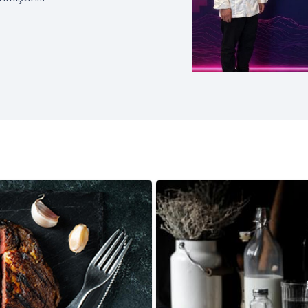
izmciler Derneği; coğrafi