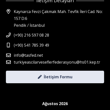
İletişim Detayları
Kaynarca Fevzi Çakmak Mah. Tevfik İleri Cad. No:
157 D:6
Pendik / İstanbul
(+90) 216 597 08 28
(+90) 541 785 39 49
info@tasfed.net
turkiyeascilarveseflerfederasyonu@hs01.kep.tr
İletişim Formu
Ağustos 2026