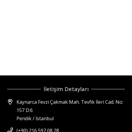
İletişim Detayları
Kaynarca Fevzi Çakmak Mah. Tevfik İleri Cad. No:
157 D:6
Pendik / İstanbul
(+90) 216 597 08 28