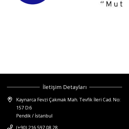
İletişim Detayları
Kaynarca Fevzi Çakmak Mah. Tevfik İleri Cad. No:
157 D:6
Pendik / İstanbul
(+90) 216 597 08 28